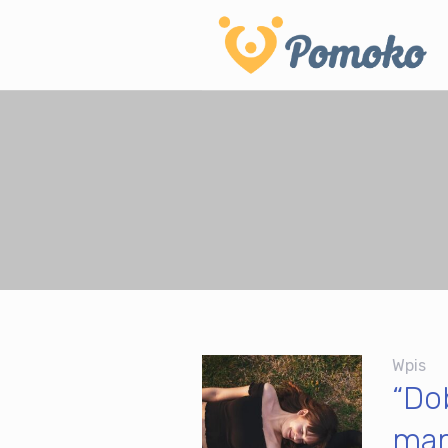
Wpis
“Do
mam