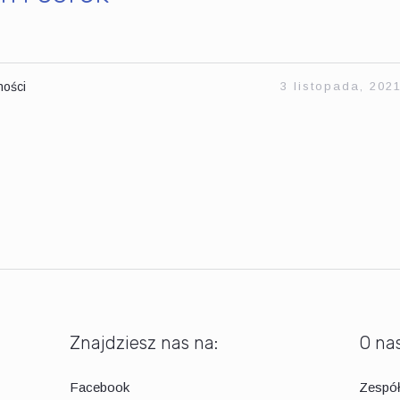
ności
3 listopada, 202
Znajdziesz nas na:
O na
Facebook
Zespó