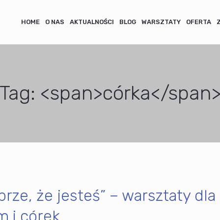
HOME
O NAS
AKTUALNOŚCI
BLOG
WARSZTATY
OFERTA
Tag: <span>córka</span
brze, że jesteś” – warsztaty dla
 i córek