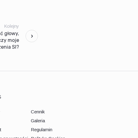
Kolejny
ć głowy,
czy moje
enia SI?
s
ł
Cennik
Galeria
t
Regulamin