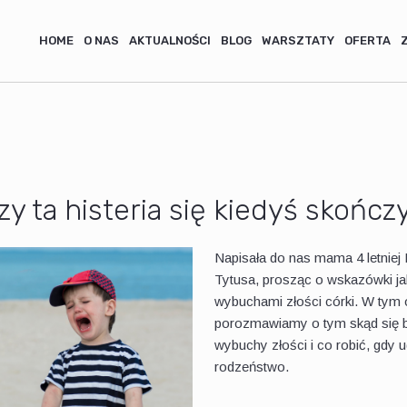
HOME
O NAS
AKTUALNOŚCI
BLOG
WARSZTATY
OFERTA
zy ta histeria się kiedyś skończ
Napisała do nas mama 4 letniej Li
Tytusa, prosząc o wskazówki jak
wybuchami złości córki. W tym 
porozmawiamy o tym skąd się bi
wybuchy złości i co robić, gdy 
rodzeństwo.