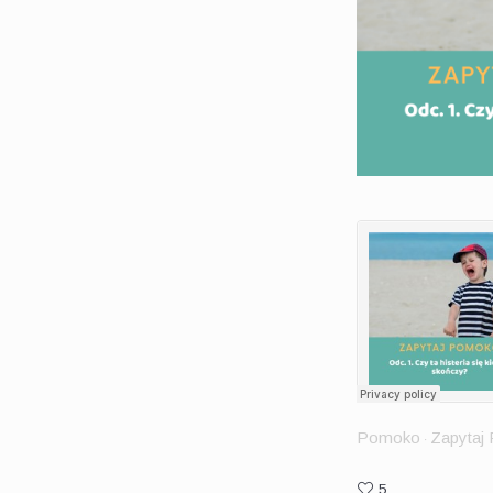
Pomoko
Zapyta
·
5