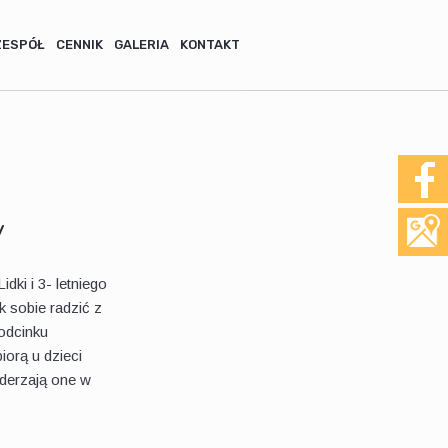
ZESPÓŁ
CENNIK
GALERIA
KONTAKT
y
dki i 3- letniego
 sobie radzić z
odcinku
orą u dzieci
uderzają one w