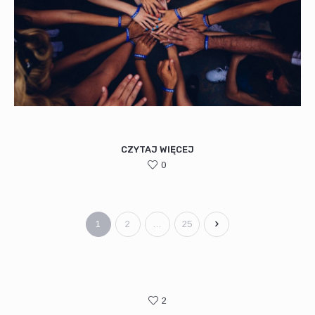
CZYTAJ WIĘCEJ
0
1
2
…
25
2