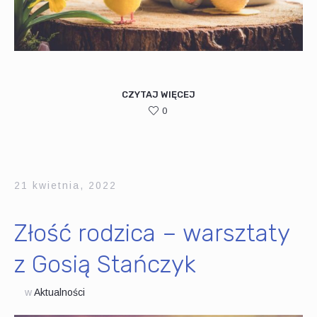
CZYTAJ WIĘCEJ
0
21 kwietnia, 2022
Złość rodzica – warsztaty
z Gosią Stańczyk
w
Aktualności