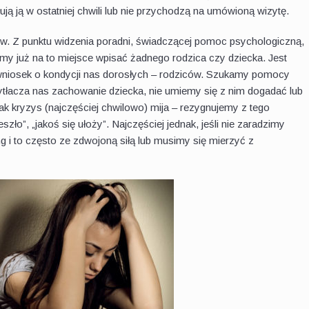
ołują ją w ostatniej chwili lub nie przychodzą na umówioną wizytę.
ków. Z punktu widzenia poradni, świadczącej pomoc psychologiczną,
my już na to miejsce wpisać żadnego rodzica czy dziecka. Jest
wniosek o kondycji nas dorosłych – rodziców. Szukamy pomocy
rzytłacza nas zachowanie dziecka, nie umiemy się z nim dogadać lub
nak kryzys (najczęściej chwilowo) mija – rezygnujemy z tego
ło”, „jakoś się ułoży”. Najczęściej jednak, jeśli nie zaradzimy
 i to często ze zdwojoną siłą lub musimy się mierzyć z