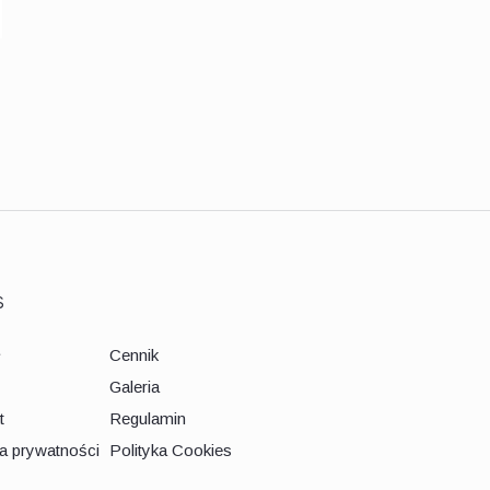
Rodzice dzieci z
niepełnosprawnościami – trudności,
lęki, niepokoje i grupa wsparcia
s
ł
Cennik
Galeria
t
Regulamin
ka prywatności
Polityka Cookies