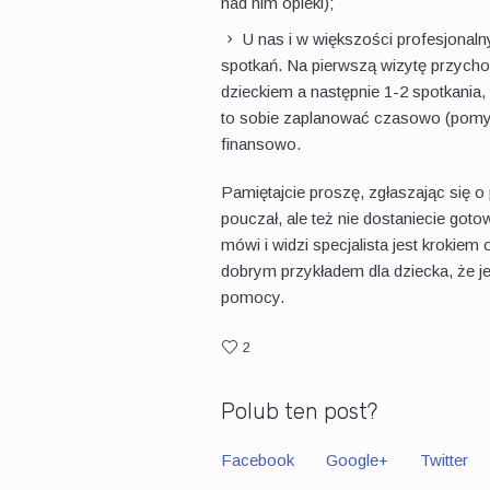
nad nim opieki);
U nas i w większości profesjonaln
spotkań. Na pierwszą wizytę przychodz
dzieckiem a następnie 1-2 spotkania,
to sobie zaplanować czasowo (pomyśl
finansowo.
Pamiętajcie proszę, zgłaszając się o
pouczał, ale też nie dostaniecie go
mówi i widzi specjalista jest krokiem 
dobrym przykładem dla dziecka, że je
pomocy.
2
Polub ten post?
Facebook
Google+
Twitter