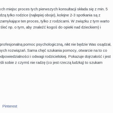
ych miejsc proces tych pierwszych konsultacji składa się z min. 5
ą tylko rodzice (najlepiej oboje), kolejne 2-3 spotkania są z
 zamykające ten proces, tylko z rodzicami. W związku z tym warto
eć np. o tym, aby znaleźć kogoś do opieki nad dzieckiem) i
 profesjonalną pomoc psychologiczną, nikt nie będzie Was osądzał,
towych rozwiązań. Sama chęć szukania pomocy, otwarcie na to co
odpowiedzialności i odwagi rodzicielskiej. Pokazuje dojrzałość i jest
śli sobie z czymś nie radzę (co jest rzeczą ludzką) to szukam
Pinterest