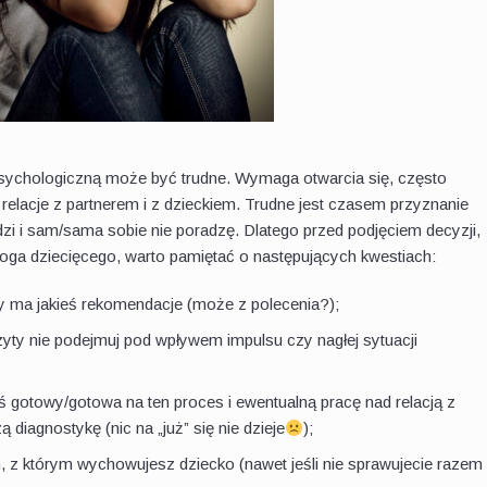
sychologiczną może być trudne. Wymaga otwarcia się, często
 relacje z partnerem i z dzieckiem. Trudne jest czasem przyznanie
zi i sam/sama sobie nie poradzę. Dlatego przed podjęciem decyzji,
oga dziecięcego, warto pamiętać o następujących kwestiach:
y ma jakieś rekomendacje (może z polecenia?);
zyty nie podejmuj pod wpływem impulsu czy nagłej sytuacji
eś gotowy/gotowa na ten proces i ewentualną pracę nad relacją z
 diagnostykę (nic na „już” się nie dzieje
);
, z którym wychowujesz dziecko (nawet jeśli nie sprawujecie razem