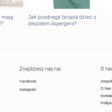
e mają
Jak przebiega terapia dzieci z
?”
zespołem Aspergera?
Znajdziesz nas na:
O na
Facebook
Zespó
O Nas
Instagram
Kontak
Polity